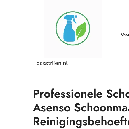
Skip
to
content
Ove
bcsstrijen.nl
Professionele Sc
Asenso Schoonmaa
Reinigingsbehoeft