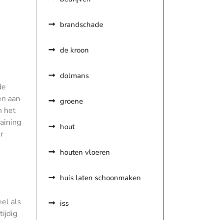
brandschade
de kroon
r
dolmans
de
en aan
groene
n het
aining
hout
r
houten vloeren
huis laten schoonmaken
el als
iss
ijdig