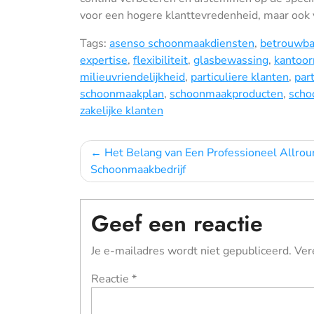
voor een hogere klanttevredenheid, maar ook
Tags:
asenso schoonmaakdiensten
,
betrouwba
expertise
,
flexibiliteit
,
glasbewassing
,
kantoor
milieuvriendelijkheid
,
particuliere klanten
,
par
schoonmaakplan
,
schoonmaakproducten
,
scho
zakelijke klanten
Bericht
Het Belang van Een Professioneel Allrou
Schoonmaakbedrijf
navigatie
Geef een reactie
Je e-mailadres wordt niet gepubliceerd.
Ver
Reactie
*