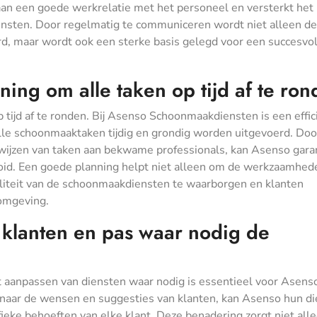
aan een goede werkrelatie met het personeel en versterkt het
ensten. Door regelmatig te communiceren wordt niet alleen de
d, maar wordt ook een sterke basis gelegd voor een succesvol
ing om alle taken op tijd af te ron
 tijd af te ronden. Bij Asenso Schoonmaakdiensten is een effic
lle schoonmaaktaken tijdig en grondig worden uitgevoerd. Doo
ewijzen van taken aan bekwame professionals, kan Asenso gar
tooid. Een goede planning helpt niet alleen om de werkzaamhed
liteit van de schoonmaakdiensten te waarborgen en klanten
 omgeving.
 klanten en pas waar nodig de
t aanpassen van diensten waar nodig is essentieel voor Asens
 naar de wensen en suggesties van klanten, kan Asenso hun d
eke behoeften van elke klant. Deze benadering zorgt niet all