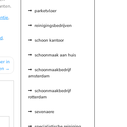
anten.
parketvloer
ëntie
,
reinigingsbedrijven
ud
,
schoon kantoor
schoonmaak aan huis
er in
en
schoonmaakbedrijf
amsterdam
schoonmaakbedrijf
rotterdam
sevenaere
specialistische reiniging