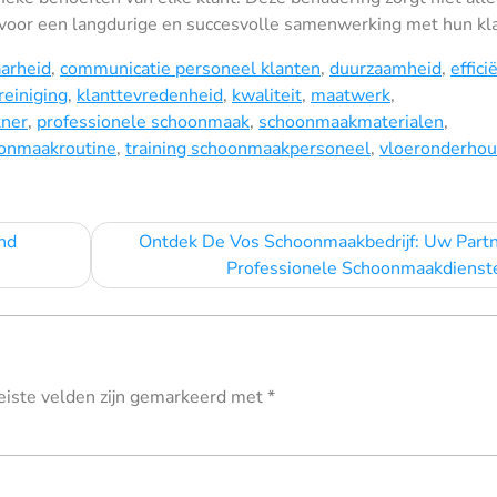
 voor een langdurige en succesvolle samenwerking met hun kl
arheid
,
communicatie personeel klanten
,
duurzaamheid
,
effici
reiniging
,
klanttevredenheid
,
kwaliteit
,
maatwerk
,
tner
,
professionele schoonmaak
,
schoonmaakmaterialen
,
onmaakroutine
,
training schoonmaakpersoneel
,
vloeronderho
nd
Ontdek De Vos Schoonmaakbedrijf: Uw Partn
Professionele Schoonmaakdienst
eiste velden zijn gemarkeerd met
*