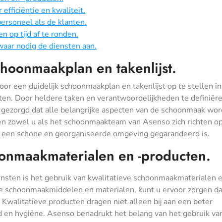
fficiëntie en kwaliteit.
rsoneel als de klanten.
 op tijd af te ronden.
waar nodig de diensten aan.
choonmaakplan en takenlijst.
or een duidelijk schoonmaakplan en takenlijst op te stellen in
. Door heldere taken en verantwoordelijkheden te definiëre
r gezorgd dat alle belangrijke aspecten van de schoonmaak wo
en zowel u als het schoonmaakteam van Asenso zich richten o
r een schone en georganiseerde omgeving gegarandeerd is.
oonmaakmaterialen en -producten.
sten is het gebruik van kwalitatieve schoonmaakmaterialen e
ge schoonmaakmiddelen en materialen, kunt u ervoor zorgen d
 Kwalitatieve producten dragen niet alleen bij aan een beter
id en hygiëne. Asenso benadrukt het belang van het gebruik va