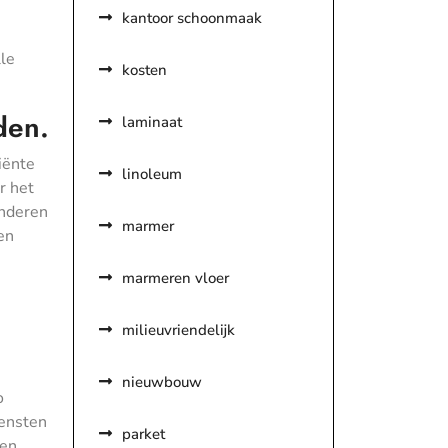
kantoor schoonmaak
le
kosten
den.
laminaat
iënte
linoleum
r het
anderen
marmer
en
marmeren vloer
milieuvriendelijk
nieuwbouw
o
iensten
parket
een