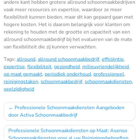
andere kant hebben grotere allround schoonmaakbedrijven
vaak meer resources en expertise, waardoor ze meer
flexibiliteit kunnen bieden, maar dit kan gepaard gaan met
hogere kosten. Het is daarom belangrijk voor klanten om
rekening te houden met de grootte en capaciteit van een
allround schoonmaakbedrijf bij het evalueren van de mate
van flexibiliteit die zij kunnen verwachten.
Tags:
allround
,
allround schoonmaakbedrijf
,
efficiëntie
,
expertise
,
flexibiliteit
,
gezondheid
,
milieuvriendelijkheid
,
op maat gemaakt
,
periodiek onderhoud
,
professioneel
,
reinigingstaken
,
schoonmaakbedrijf
,
schoonmaakdiensten
,
veelzijdigheid
Bericht
Professionele Schoonmaakdiensten Aangeboden
navigatie
door Activa Schoonmaakbedrijf
Professionele Schoonmaakdiensten op Maat: Asenso
Schoonmaakdiensten voor al uw Reinigingsbehoeften