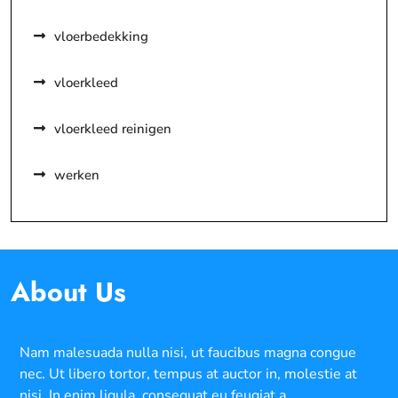
vloerbedekking
vloerkleed
vloerkleed reinigen
werken
About Us
Nam malesuada nulla nisi, ut faucibus magna congue
nec. Ut libero tortor, tempus at auctor in, molestie at
nisi. In enim ligula, consequat eu feugiat a.