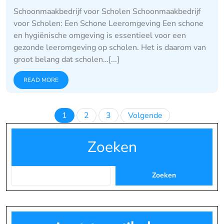
Schoonmaakbedrijf voor Scholen Schoonmaakbedrijf
voor Scholen: Een Schone Leeromgeving Een schone
en hygiënische omgeving is essentieel voor een
gezonde leeromgeving op scholen. Het is daarom van
groot belang dat scholen…[...]
READ MORE
Berichten
1
2
3
Volgende
paginering
Zoeken
Zoeken