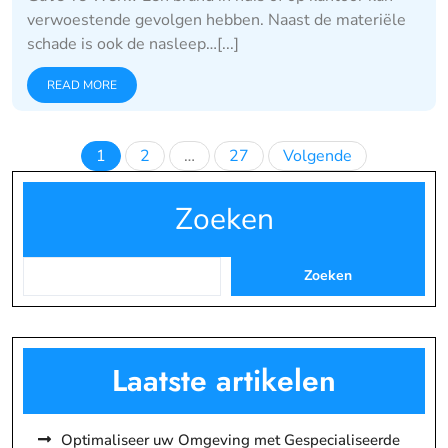
verwoestende gevolgen hebben. Naast de materiële
schade is ook de nasleep…[...]
READ MORE
Berichten
1
2
…
27
Volgende
paginering
Zoeken
Zoeken
Laatste artikelen
Optimaliseer uw Omgeving met Gespecialiseerde