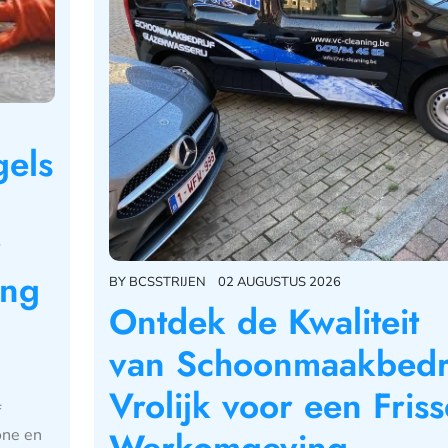
gels
r
ing
BY
BCSSTRIJEN
02 AUGUSTUS 2026
Ontdek de Kwaliteit
van Schoonmaakbedri
Vrolijk voor een Friss
f
Werkomgeving
one en