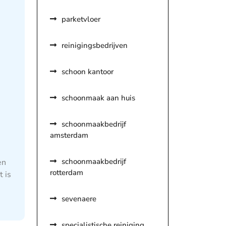
parketvloer
reinigingsbedrijven
schoon kantoor
schoonmaak aan huis
schoonmaakbedrijf
amsterdam
schoonmaakbedrijf
en
rotterdam
t is
sevenaere
specialistische reiniging