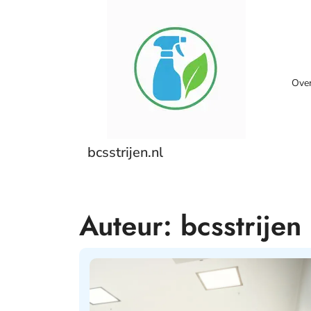
Skip
to
content
Ove
bcsstrijen.nl
Auteur:
bcsstrijen