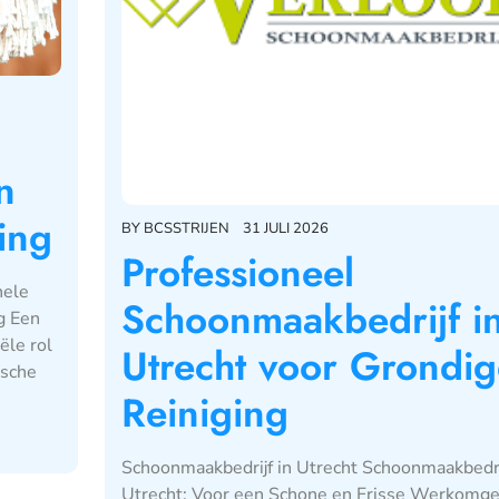
n
ing
BY
BCSSTRIJEN
31 JULI 2026
Professioneel
nele
Schoonmaakbedrijf i
g Een
ële rol
Utrecht voor Grondig
ische
Reiniging
Schoonmaakbedrijf in Utrecht Schoonmaakbedrij
Utrecht: Voor een Schone en Frisse Werkomge