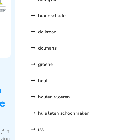
brandschade
de kroon
dolmans
groene
hout
n
houten vloeren
e
huis laten schoonmaken
iss
f in
ving