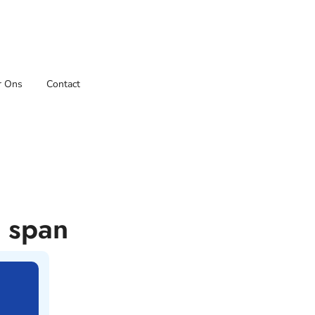
r Ons
Contact
n span