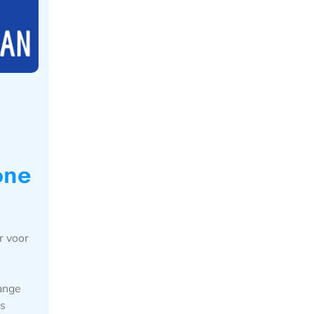
one
r voor
lange
ls