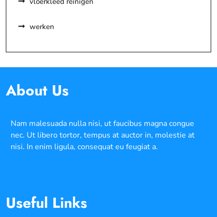
vloerkleed reinigen
werken
About Us
Nam malesuada nulla nisi, ut faucibus magna congue
nec. Ut libero tortor, tempus at auctor in, molestie at
nisi. In enim ligula, consequat eu feugiat a.
Useful Links