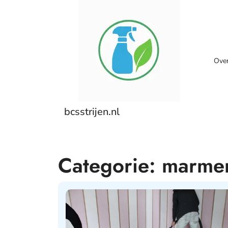
Skip
to
content
Ove
bcsstrijen.nl
Categorie:
marme