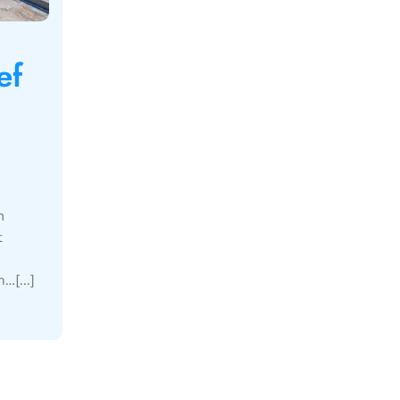
ef
n
t
…[...]