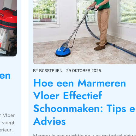
gen
BY
BCSSTRIJEN
29 OKTOBER 2025
Hoe een Marmeren
Vloer Effectief
Schoonmaken: Tips e
n Vloer
Advies
r voegt
erieur.