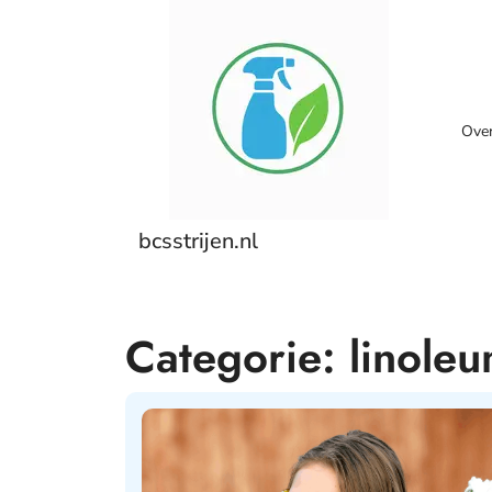
Skip
to
content
Ove
bcsstrijen.nl
Categorie:
linole