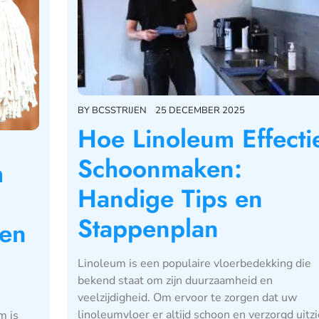
BY
BCSSTRIJEN
25 DECEMBER 2025
Hoe Linoleum Effecti
Schoonmaken:
m
Handige Tips en
Stappenplan
 en
Linoleum is een populaire vloerbedekking die
bekend staat om zijn duurzaamheid en
veelzijdigheid. Om ervoor te zorgen dat uw
linoleumvloer er altijd schoon en verzorgd uitzie
m is