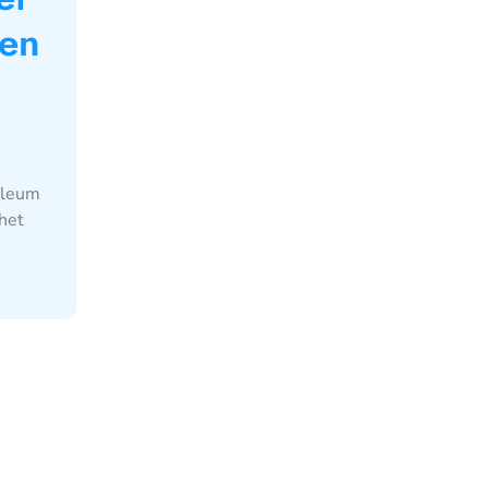
en
oleum
 het