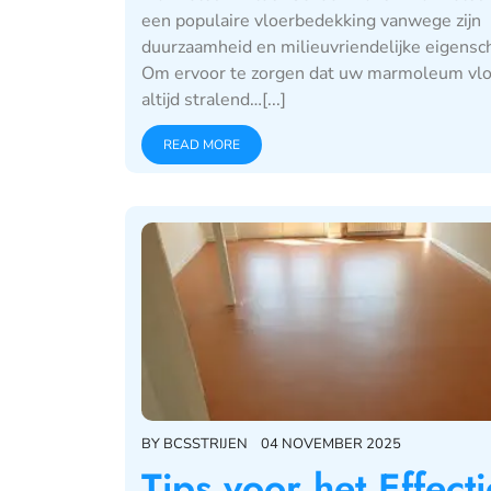
een populaire vloerbedekking vanwege zijn
duurzaamheid en milieuvriendelijke eigensc
Om ervoor te zorgen dat uw marmoleum vlo
altijd stralend…[...]
READ MORE
BY
BCSSTRIJEN
04 NOVEMBER 2025
Tips voor het Effecti