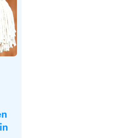
en
in