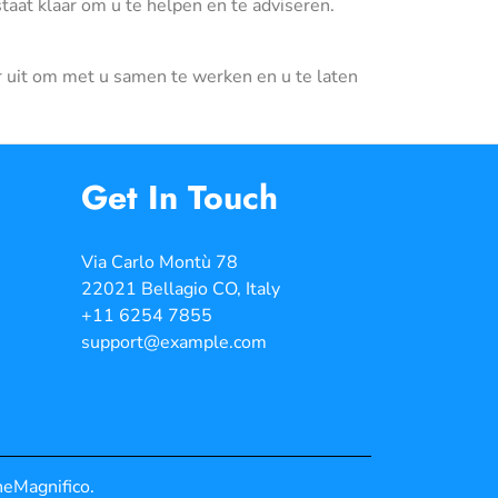
aat klaar om u te helpen en te adviseren.
r uit om met u samen te werken en u te laten
Get In Touch
Via Carlo Montù 78
22021 Bellagio CO, Italy
+11 6254 7855
support@example.com
heMagnifico.