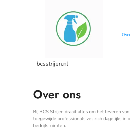
Skip
to
content
Ove
bcsstrijen.nl
Over ons
Bij BCS Strijen draait alles om het leveren 
toegewijde professionals zet zich dagelijks i
bedrijfsruimten.