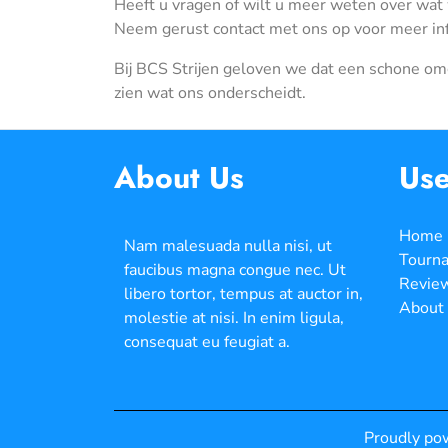
Heeft u vragen of wilt u meer weten over wat 
Neem gerust contact met ons op voor meer infor
Bij BCS Strijen geloven we dat een schone omg
zien wat ons onderscheidt.
About Us
Use
Home
Nam malesuada nulla nisi, ut
Tourn
faucibus magna congue nec. Ut
Revie
libero tortor, tempus at auctor in,
About
molestie at nisi. In enim ligula,
consequat eu feugiat a.
Proudly po