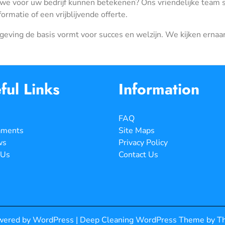
we voor uw bedrijf kunnen betekenen? Ons vriendelijke team st
matie of een vrijblijvende offerte.
eving de basis vormt voor succes en welzijn. We kijken ernaa
ful Links
Information
FAQ
aments
Site Maps
ws
Privacy Policy
 Us
Contact Us
wered by WordPress
|
Deep Cleaning WordPress Theme
by T