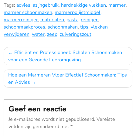
Tags:
advies
,
azijngebruik
,
hardnekkige vlekken
,
marmer
,
marmer schoonmaken
,
marmerpolijstmiddel
,
marmerreiniger
,
materialen
,
pasta
,
reiniger
,
schoonmaakproces
,
schoonmaken
,
tips
,
vlekken
verwijderen
,
water
,
zeep
,
zuiveringszout
Bericht
Efficiënt en Professioneel: Scholen Schoonmaken
navigatie
voor een Gezonde Leeromgeving
Hoe een Marmeren Vloer Effectief Schoonmaken: Tips
en Advies
Geef een reactie
Je e-mailadres wordt niet gepubliceerd.
Vereiste
velden zijn gemarkeerd met
*