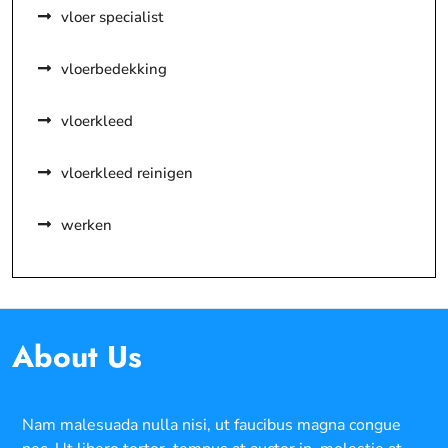
vloer specialist
vloerbedekking
vloerkleed
vloerkleed reinigen
werken
About Us
Nam malesuada nulla nisi, ut faucibus magna congue