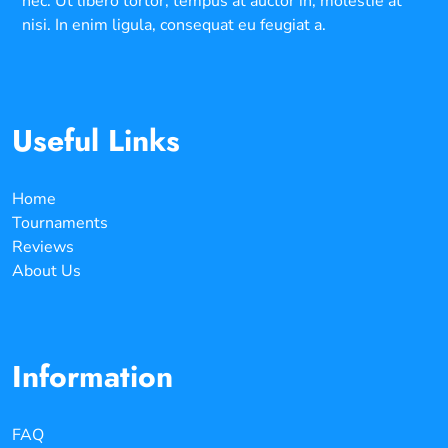
nec. Ut libero tortor, tempus at auctor in, molestie at
nisi. In enim ligula, consequat eu feugiat a.
Useful Links
Home
Tournaments
Reviews
About Us
Information
FAQ