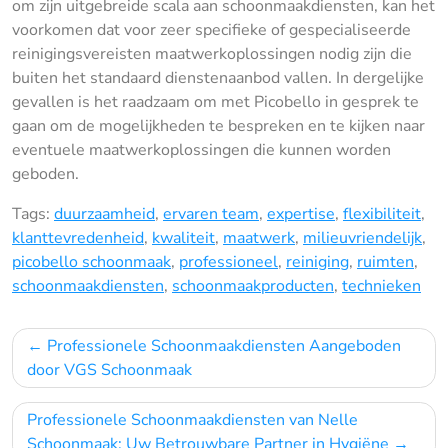
om zijn uitgebreide scala aan schoonmaakdiensten, kan het
voorkomen dat voor zeer specifieke of gespecialiseerde
reinigingsvereisten maatwerkoplossingen nodig zijn die
buiten het standaard dienstenaanbod vallen. In dergelijke
gevallen is het raadzaam om met Picobello in gesprek te
gaan om de mogelijkheden te bespreken en te kijken naar
eventuele maatwerkoplossingen die kunnen worden
geboden.
Tags:
duurzaamheid
,
ervaren team
,
expertise
,
flexibiliteit
,
klanttevredenheid
,
kwaliteit
,
maatwerk
,
milieuvriendelijk
,
picobello schoonmaak
,
professioneel
,
reiniging
,
ruimten
,
schoonmaakdiensten
,
schoonmaakproducten
,
technieken
Bericht
Professionele Schoonmaakdiensten Aangeboden
navigatie
door VGS Schoonmaak
Professionele Schoonmaakdiensten van Nelle
Schoonmaak: Uw Betrouwbare Partner in Hygiëne