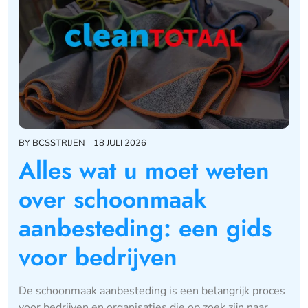
BY
BCSSTRIJEN
18 JULI 2026
Alles wat u moet weten
over schoonmaak
aanbesteding: een gids
voor bedrijven
De schoonmaak aanbesteding is een belangrijk proces
voor bedrijven en organisaties die op zoek zijn naar