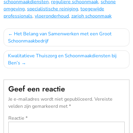
schoonmaakdiensten
,
reguliere schoonmaak
,
schone
omgeving
,
specialistische reiniging
,
toegewijde
professionals
,
vloeronderhoud
,
zarioh schoonmaak
Bericht
Het Belang van Samenwerken met een Groot
navigatie
Schoonmaakbedrijf
Kwalitatieve Thuiszorg en Schoonmaakdiensten bij
Ben’s
Geef een reactie
Je e-mailadres wordt niet gepubliceerd.
Vereiste
velden zijn gemarkeerd met
*
Reactie
*