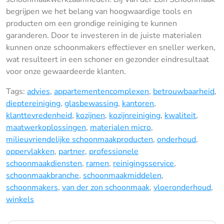
begrijpen we het belang van hoogwaardige tools en
producten om een grondige reiniging te kunnen
garanderen. Door te investeren in de juiste materialen
kunnen onze schoonmakers effectiever en sneller werken,
wat resulteert in een schoner en gezonder eindresultaat
voor onze gewaardeerde klanten.
Tags:
advies
,
appartementencomplexen
,
betrouwbaarheid
,
dieptereiniging
,
glasbewassing
,
kantoren
,
klanttevredenheid
,
kozijnen
,
kozijnreiniging
,
kwaliteit
,
maatwerkoplossingen
,
materialen micro
,
milieuvriendelijke schoonmaakproducten
,
onderhoud
,
oppervlakken
,
partner
,
professionele
schoonmaakdiensten
,
ramen
,
reinigingsservice
,
schoonmaakbranche
,
schoonmaakmiddelen
,
schoonmakers
,
van der zon schoonmaak
,
vloeronderhoud
,
winkels