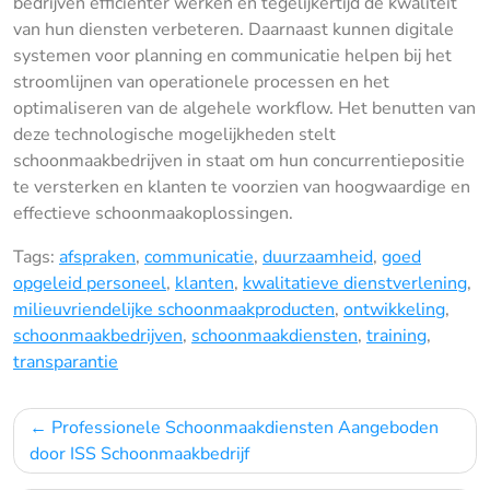
bedrijven efficiënter werken en tegelijkertijd de kwaliteit
van hun diensten verbeteren. Daarnaast kunnen digitale
systemen voor planning en communicatie helpen bij het
stroomlijnen van operationele processen en het
optimaliseren van de algehele workflow. Het benutten van
deze technologische mogelijkheden stelt
schoonmaakbedrijven in staat om hun concurrentiepositie
te versterken en klanten te voorzien van hoogwaardige en
effectieve schoonmaakoplossingen.
Tags:
afspraken
,
communicatie
,
duurzaamheid
,
goed
opgeleid personeel
,
klanten
,
kwalitatieve dienstverlening
,
milieuvriendelijke schoonmaakproducten
,
ontwikkeling
,
schoonmaakbedrijven
,
schoonmaakdiensten
,
training
,
transparantie
Bericht
Professionele Schoonmaakdiensten Aangeboden
navigatie
door ISS Schoonmaakbedrijf