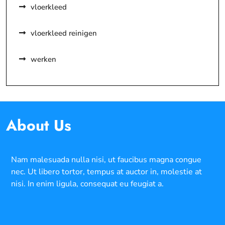
vloerkleed
vloerkleed reinigen
werken
About Us
Nam malesuada nulla nisi, ut faucibus magna congue
nec. Ut libero tortor, tempus at auctor in, molestie at
nisi. In enim ligula, consequat eu feugiat a.