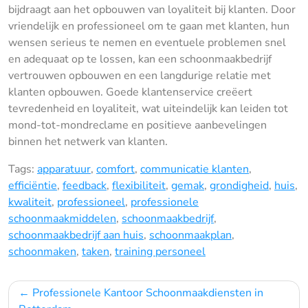
bijdraagt aan het opbouwen van loyaliteit bij klanten. Door
vriendelijk en professioneel om te gaan met klanten, hun
wensen serieus te nemen en eventuele problemen snel
en adequaat op te lossen, kan een schoonmaakbedrijf
vertrouwen opbouwen en een langdurige relatie met
klanten opbouwen. Goede klantenservice creëert
tevredenheid en loyaliteit, wat uiteindelijk kan leiden tot
mond-tot-mondreclame en positieve aanbevelingen
binnen het netwerk van klanten.
Tags:
apparatuur
,
comfort
,
communicatie klanten
,
efficiëntie
,
feedback
,
flexibiliteit
,
gemak
,
grondigheid
,
huis
,
kwaliteit
,
professioneel
,
professionele
schoonmaakmiddelen
,
schoonmaakbedrijf
,
schoonmaakbedrijf aan huis
,
schoonmaakplan
,
schoonmaken
,
taken
,
training personeel
Bericht
Professionele Kantoor Schoonmaakdiensten in