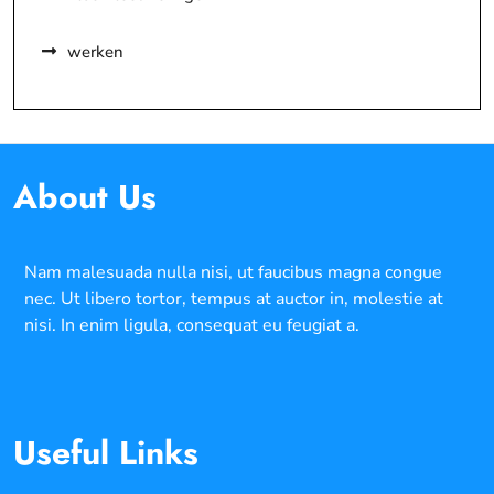
werken
About Us
Nam malesuada nulla nisi, ut faucibus magna congue
nec. Ut libero tortor, tempus at auctor in, molestie at
nisi. In enim ligula, consequat eu feugiat a.
Useful Links