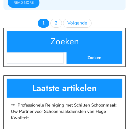
READ MORE
Berichten
1
2
Volgende
paginering
Zoeken
Zoeken
Laatste artikelen
Professionele Reiniging met Schilten Schoonmaak:
Uw Partner voor Schoonmaakdiensten van Hoge
Kwaliteit