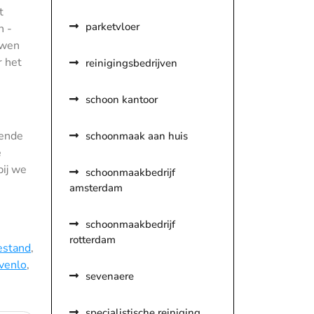
t
parketvloer
n -
uwen
r het
reinigingsbedrijven
schoon kantoor
lende
schoonmaak aan huis
e
bij we
schoonmaakbedrijf
amsterdam
schoonmaakbedrijf
rotterdam
estand
,
venlo
,
sevenaere
specialistische reiniging