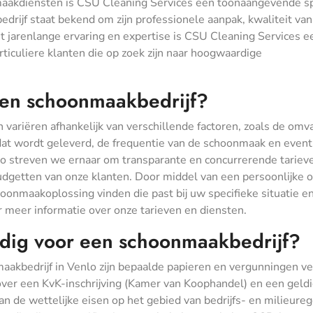
aakdiensten is CSU Cleaning Services een toonaangevende s
drijf staat bekend om zijn professionele aanpak, kwaliteit van
t jarenlange ervaring en expertise is CSU Cleaning Services e
ticuliere klanten die op zoek zijn naar hoogwaardige
 een schoonmaakbedrijf?
variëren afhankelijk van verschillende factoren, zoals de omv
dat wordt geleverd, de frequentie van de schoonmaak en even
lo streven we ernaar om transparante en concurrerende tariev
budgetten van onze klanten. Door middel van een persoonlijke o
nmaakoplossing vinden die past bij uw specifieke situatie e
meer informatie over onze tarieven en diensten.
dig voor een schoonmaakbedrijf?
akbedrijf in Venlo zijn bepaalde papieren en vergunningen ve
 over een KvK-inschrijving (Kamer van Koophandel) en een geld
de wettelijke eisen op het gebied van bedrijfs- en milieureg