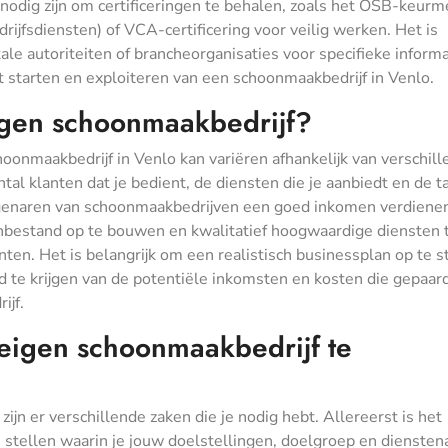
nodig zijn om certificeringen te behalen, zoals het OSB-keurm
jfsdiensten) of VCA-certificering voor veilig werken. Het is
le autoriteiten of brancheorganisaties voor specifieke informa
t starten en exploiteren van een schoonmaakbedrijf in Venlo.
igen schoonmaakbedrijf?
oonmaakbedrijf in Venlo kan variëren afhankelijk van verschil
antal klanten dat je bedient, de diensten die je aanbiedt en de t
igenaren van schoonmaakbedrijven een goed inkomen verdiene
ntenbestand op te bouwen en kwalitatief hoogwaardige diensten 
en. Het is belangrijk om een realistisch businessplan op te s
te krijgen van de potentiële inkomsten en kosten die gepaar
ijf.
eigen schoonmaakbedrijf te
jn er verschillende zaken die je nodig hebt. Allereerst is het
 stellen waarin je jouw doelstellingen, doelgroep en dienste