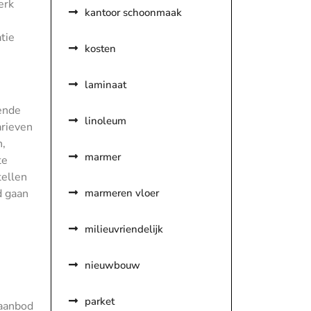
erk
kantoor schoonmaak
tie
kosten
laminaat
lende
linoleum
arieven
n,
marmer
te
tellen
marmeren vloer
d gaan
milieuvriendelijk
nieuwbouw
parket
naanbod