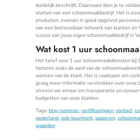
duidelijk beschrijft. Daarnaast dien je te vol
starten van een schoonmaakbedrijf. Het is ess
producten, evenals in goed opgeleid personee
van een betrouwbaar netwerk van klanten en he
succes van jouw eigen schoonmaakbedrijf in V
Wat kost 1 uur schoonma
Het tarief voor 1 uur schoonmaakdiensten bij 
factoren zoals de aard van de schoonmaakwer
wensen van de klant. Het is raadzaam om cont
graag meer informatie verstrekken over onze t
streven we ernaar om transparante en concurre
budgetten van onze klanten.
Tags:
btw-nummer
,
certificeringen
,
contact
,
cs
nederland
,
osb-keurmerk
,
papieren
,
schoonmaa
waarden