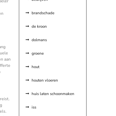
peler
brandschade
en
de kroon
dolmans
ang
tuele
groene
en aan
fferte
hout
n
houten vloeren
huis laten schoonmaken
reist.
ig
iss
els.