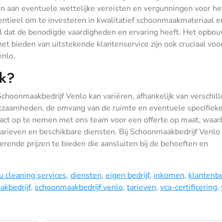
doen aan eventuele wettelijke vereisten en vergunningen voor he
entieel om te investeren in kwalitatief schoonmaakmateriaal e
l dat de benodigde vaardigheden en ervaring heeft. Het opbo
t bieden van uitstekende klantenservice zijn ook cruciaal voo
enlo.
ak?
Schoonmaakbedrijf Venlo kan variëren, afhankelijk van verschil
kzaamheden, de omvang van de ruimte en eventuele specifiek
act op te nemen met ons team voor een offerte op maat, waar
arieven en beschikbare diensten. Bij Schoonmaakbedrijf Venlo
rende prijzen te bieden die aansluiten bij de behoeften en
u cleaning services
,
diensten
,
eigen bedrijf
,
inkomen
,
klantenb
kbedrijf
,
schoonmaakbedrijf venlo
,
tarieven
,
vca-certificering
,