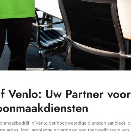
 Venlo: Uw Partner voor
hoonmaakdiensten
onmaakbedrijf in Venlo dat hoogwaardige diensten aanbiedt, d
iste adres. Met jarenlange ervaring en een toegewijd team van