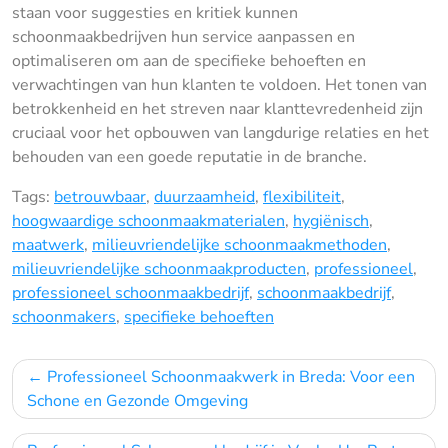
staan voor suggesties en kritiek kunnen
schoonmaakbedrijven hun service aanpassen en
optimaliseren om aan de specifieke behoeften en
verwachtingen van hun klanten te voldoen. Het tonen van
betrokkenheid en het streven naar klanttevredenheid zijn
cruciaal voor het opbouwen van langdurige relaties en het
behouden van een goede reputatie in de branche.
Tags:
betrouwbaar
,
duurzaamheid
,
flexibiliteit
,
hoogwaardige schoonmaakmaterialen
,
hygiënisch
,
maatwerk
,
milieuvriendelijke schoonmaakmethoden
,
milieuvriendelijke schoonmaakproducten
,
professioneel
,
professioneel schoonmaakbedrijf
,
schoonmaakbedrijf
,
schoonmakers
,
specifieke behoeften
Bericht
Professioneel Schoonmaakwerk in Breda: Voor een
navigatie
Schone en Gezonde Omgeving