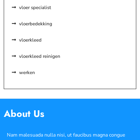
vloer specialist
vloerbedekking
vloerkleed
vloerkleed reinigen
werken
About Us
Nam malesuada nulla nisi, ut faucibus magna congue