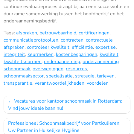
continue evaluatieproces draagt bij aan een succesvolle en
duurzame samenwerking tussen het hoofdbedrijf en het
onderaannemingsbedrijf.
Tags:
afspraken
,
betrouwbaarheid
,
certificeringen
,
communicatieprotocollen
,
contracten
,
contractuele
afspraken
,
controleer kwaliteit
,
efficiëntie
,
expertise
,
integriteit
,
keurmerken
,
kostenbesparingen
,
kwaliteit
,
kwaliteitsnormen
,
onderaanneming
,
onderaanneming
schoonmaak
,
overwegingen
,
resources
,
schoonmaaksector
,
specialisatie
,
strategie
,
tarieven
,
transparantie
,
verantwoordelijkheden
,
voordelen
Bericht
Vacatures voor kantoor schoonmaak in Rotterdam:
navigatie
Vind jouw ideale baan nu!
Professioneel Schoonmaakbedrijf voor Particulieren:
Uw Partner in Huiselijke Hygiëne