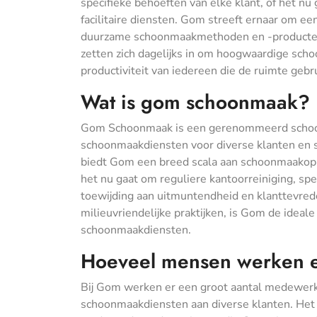
specifieke behoeften van elke klant, of het nu 
facilitaire diensten. Gom streeft ernaar om 
duurzame schoonmaakmethoden en -producte
zetten zich dagelijks in om hoogwaardige scho
productiviteit van iedereen die de ruimte gebru
Wat is gom schoonmaak?
Gom Schoonmaak is een gerenommeerd schoonma
schoonmaakdiensten voor diverse klanten en s
biedt Gom een breed scala aan schoonmaakoplo
het nu gaat om reguliere kantoorreiniging, spec
toewijding aan uitmuntendheid en klanttevre
milieuvriendelijke praktijken, is Gom de idea
schoonmaakdiensten.
Hoeveel mensen werken 
Bij Gom werken er een groot aantal medewerkers
schoonmaakdiensten aan diverse klanten. Het 