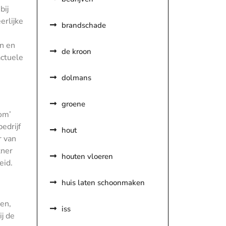
bij
erlijke
brandschade
en en
de kroon
actuele
dolmans
groene
om’
edrijf
hout
r van
tner
houten vloeren
eid.
huis laten schoonmaken
en,
iss
ij de