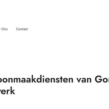
r Ons
Contact
hoonmaakdiensten van G
werk