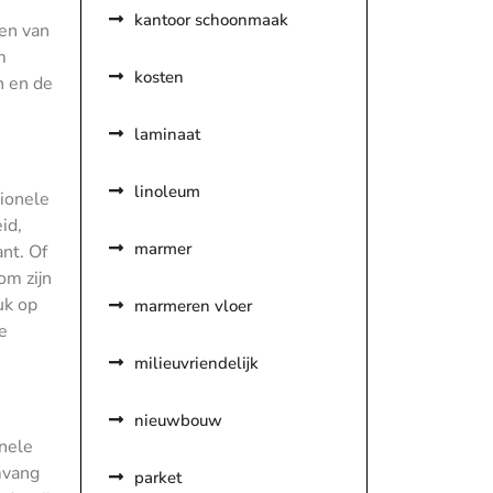
kantoor schoonmaak
ken van
m
kosten
n en de
laminaat
linoleum
ionele
id,
marmer
nt. Of
om zijn
uk op
marmeren vloer
e
milieuvriendelijk
nieuwbouw
onele
mvang
parket