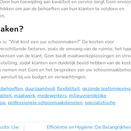
Door hun toewijding aan kwaliteit en service zorgt Gom ervoor 
hikken om aan de behoeften van hun klanten te voldoen en
en.
maken?
 is: “Wat kost een uur schoonmaken?” De kosten voor
erschillende factoren, zoals de omvang van de ruimte, het typ
e wensen van de klant. Gom biedt maatwerkoplossingen en stre
sstelling, zodat klanten een duidelijk beeld hebben van de kos
op te nemen met Gom en het bespreken van uw schoonmaakbehoe
aansluit bij uw budget en verwachtingen.
kbehoeften
,
duurzaamheid
,
flexibiliteit
,
gezonde leefomgeving
liteit
,
maatwerk
,
medewerkers
,
milieuvriendelijke
sie
,
professionele schoonmaakdiensten
,
specialistische
Asito: Uw
Efficiëntie en Hygiëne: De Belangrijkhei