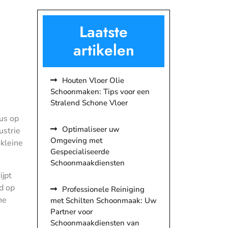
Laatste
artikelen
Houten Vloer Olie
Schoonmaken: Tips voor een
Stralend Schone Vloer
us op
Optimaliseer uw
ustrie
Omgeving met
 kleine
Gespecialiseerde
Schoonmaakdiensten
ijpt
d op
Professionele Reiniging
he
met Schilten Schoonmaak: Uw
Partner voor
Schoonmaakdiensten van