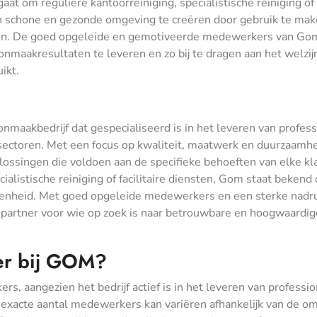
gaat om reguliere kantoorreiniging, specialistische reiniging of
een schone en gezonde omgeving te creëren door gebruik te ma
n. De goed opgeleide en gemotiveerde medewerkers van Go
onmaakresultaten te leveren en zo bij te dragen aan het welzij
ikt.
akbedrijf dat gespecialiseerd is in het leveren van profess
ectoren. Met een focus op kwaliteit, maatwerk en duurzaamhe
ssingen die voldoen aan de specifieke behoeften van elke kla
ialistische reiniging of facilitaire diensten, Gom staat bekend 
denheid. Met goed opgeleide medewerkers en een sterke nadr
le partner voor wie op zoek is naar betrouwbare en hoogwaardig
er bij GOM?
, aangezien het bedrijf actief is in het leveren van professi
exacte aantal medewerkers kan variëren afhankelijk van de o