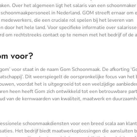
 taken. Over het algemeen ligt het salaris van een schoonmaker 
r schoonmaakpersoneel in Nederland. GOM streeft ernaar om e
medewerkers, die een cruciale rol spelen bij het leveren van
door het hele land. Voor specifieke informatie over salariss
 om rechtstreeks contact op te nemen met het bedrijf of de 
gom voor?
 ‘gom’ voor staat in de naam Gom Schoonmaak. De afkorting ‘G
schappij’. Dit weerspiegelt de oorspronkelijke focus van het b
en, voordat het is uitgegroeid tot een veelzijdige aanbiede
aren heen heeft Gom zich ontwikkeld tot een betrouwbare par
d van de kernwaarden van kwaliteit, maatwerk en duurzaamh
ofessionele schoonmaakdiensten voor een breed scala aan klant
isaties. Het bedrijf biedt maatwerkoplossingen die aansluiten b