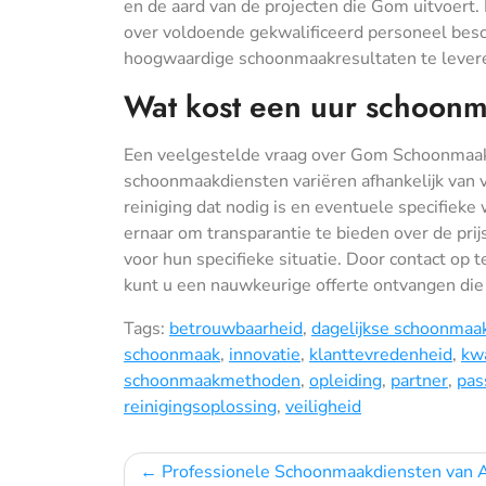
en de aard van de projecten die Gom uitvoert. 
over voldoende gekwalificeerd personeel besc
hoogwaardige schoonmaakresultaten te lever
Wat kost een uur schoon
Een veelgestelde vraag over Gom Schoonmaak
schoonmaakdiensten variëren afhankelijk van v
reiniging dat nodig is en eventuele specifiek
ernaar om transparantie te bieden over de prij
voor hun specifieke situatie. Door contact 
kunt u een nauwkeurige offerte ontvangen die 
Tags:
betrouwbaarheid
,
dagelijkse schoonmaa
schoonmaak
,
innovatie
,
klanttevredenheid
,
kwa
schoonmaakmethoden
,
opleiding
,
partner
,
pas
reinigingsoplossing
,
veiligheid
Bericht
Professionele Schoonmaakdiensten van 