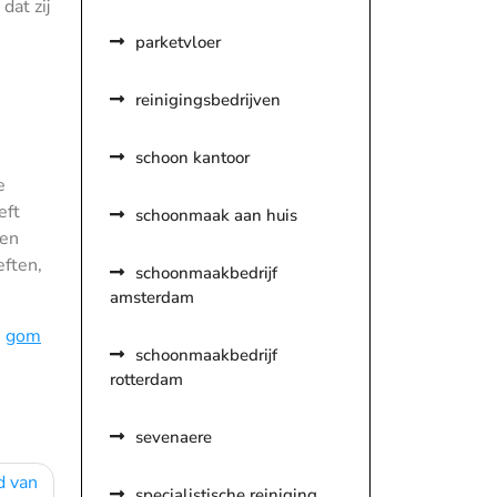
dat zij
parketvloer
reinigingsbedrijven
schoon kantoor
e
eft
schoonmaak aan huis
ten
ften,
schoonmaakbedrijf
amsterdam
,
gom
schoonmaakbedrijf
rotterdam
sevenaere
d van
specialistische reiniging