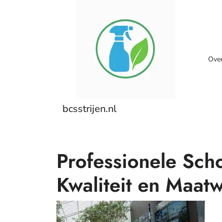
Skip
to
content
Ove
bcsstrijen.nl
Professionele Sc
Kwaliteit en Maat