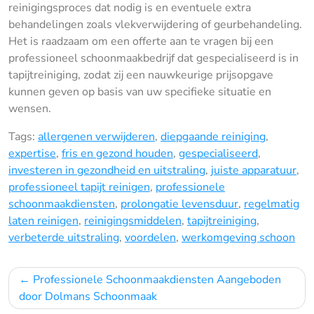
reinigingsproces dat nodig is en eventuele extra
behandelingen zoals vlekverwijdering of geurbehandeling.
Het is raadzaam om een offerte aan te vragen bij een
professioneel schoonmaakbedrijf dat gespecialiseerd is in
tapijtreiniging, zodat zij een nauwkeurige prijsopgave
kunnen geven op basis van uw specifieke situatie en
wensen.
Tags:
allergenen verwijderen
,
diepgaande reiniging
,
expertise
,
fris en gezond houden
,
gespecialiseerd
,
investeren in gezondheid en uitstraling
,
juiste apparatuur
,
professioneel tapijt reinigen
,
professionele
schoonmaakdiensten
,
prolongatie levensduur
,
regelmatig
laten reinigen
,
reinigingsmiddelen
,
tapijtreiniging
,
verbeterde uitstraling
,
voordelen
,
werkomgeving schoon
Bericht
Professionele Schoonmaakdiensten Aangeboden
navigatie
door Dolmans Schoonmaak