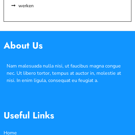
werken
About Us
Nam malesuada nulla nisi, ut faucibus magna congue
nec. Ut libero tortor, tempus at auctor in, molestie at
nisi. In enim ligula, consequat eu feugiat a.
Useful Links
Home