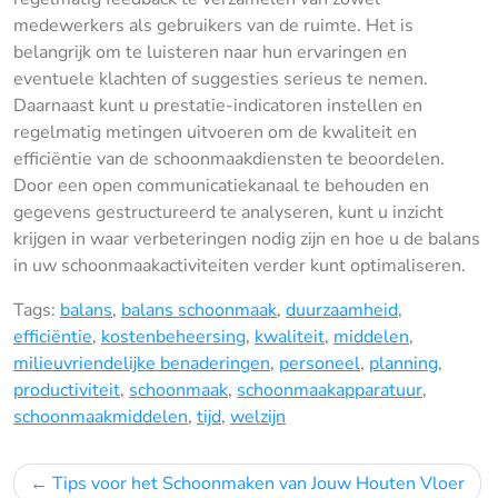
medewerkers als gebruikers van de ruimte. Het is
belangrijk om te luisteren naar hun ervaringen en
eventuele klachten of suggesties serieus te nemen.
Daarnaast kunt u prestatie-indicatoren instellen en
regelmatig metingen uitvoeren om de kwaliteit en
efficiëntie van de schoonmaakdiensten te beoordelen.
Door een open communicatiekanaal te behouden en
gegevens gestructureerd te analyseren, kunt u inzicht
krijgen in waar verbeteringen nodig zijn en hoe u de balans
in uw schoonmaakactiviteiten verder kunt optimaliseren.
Tags:
balans
,
balans schoonmaak
,
duurzaamheid
,
efficiëntie
,
kostenbeheersing
,
kwaliteit
,
middelen
,
milieuvriendelijke benaderingen
,
personeel
,
planning
,
productiviteit
,
schoonmaak
,
schoonmaakapparatuur
,
schoonmaakmiddelen
,
tijd
,
welzijn
Bericht
Tips voor het Schoonmaken van Jouw Houten Vloer