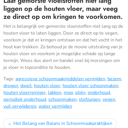
Laat gemorste vloeistoffen niet lang
liggen op de houten vloer, maar veeg
ze direct op om kringen te voorkomen.
Het is belangrijk om gemorste vloeistoffen niet lang op de
houten vloer te laten liggen. Door ze direct op te vegen,
voorkom je dat er kringen ontstaan en dat het vocht in het
hout kan trekken. Zo behoud je de mooie uitstraling van je
houten vloer en voorkom je mogelijke schade op lange
termijn. Wees dus alert en handel snel bij morsingen om
je vloer in topconditie te houden.
Tags:
agressieve schoonmaakmiddelen vermijden
,
bezem
,
drogen
,
dweil
,
houten vloer
,
houten vloer schoonmaken
,
houten vloerreiniger
,
lakken
,
mop
,
oliën
,
onderhoud
,
periodiek onderhoud
,
schoonmaken
,
stofzuigen
,
vegen
,
vuil verwijderen
,
water vermijden
Bericht
Het Belang van Balans in Schoonmaakpraktijken