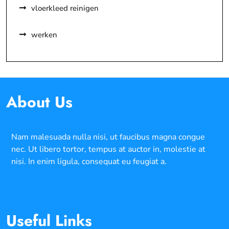
vloerkleed reinigen
werken
About Us
Nam malesuada nulla nisi, ut faucibus magna congue
nec. Ut libero tortor, tempus at auctor in, molestie at
nisi. In enim ligula, consequat eu feugiat a.
Useful Links