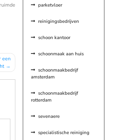
eruimde
parketvloer
reinigingsbedrijven
schoon kantoor
schoonmaak aan huis
r een
ht
schoonmaakbedrijf
amsterdam
schoonmaakbedrijf
rotterdam
sevenaere
specialistische reiniging