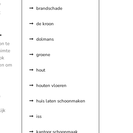
f
brandschade
t
de kroon
.
dolmans
on te
uimte
groene
ok
ren om
hout
houten vloeren
e
huis laten schoonmaken
ijk
iss
kantoor schoonmaak