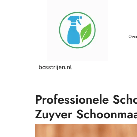
Skip
to
content
Ove
bcsstrijen.nl
Professionele Sc
Zuyver Schoonma