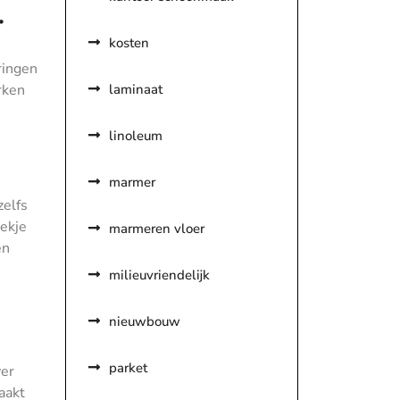
.
kosten
ringen
laminaat
rken
linoleum
marmer
zelfs
oekje
marmeren vloer
en
milieuvriendelijk
nieuwbouw
parket
ver
aakt