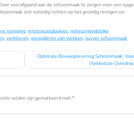
. Door voorafgaand aan de schoonmaak te zorgen voor een opg
hoonmaak zich volledig richten op het grondig reinigen en
.
eve reiniging
,
microvezeldoekjes
,
milieuvriendelijke
en
,
ventileren
,
verwijderen van vlekken
,
zuyver schoonmaak
Optimale Bouwoplevering Schoonmaak: Voo
Vlekkeloze Overdrac
eiste velden zijn gemarkeerd met
*