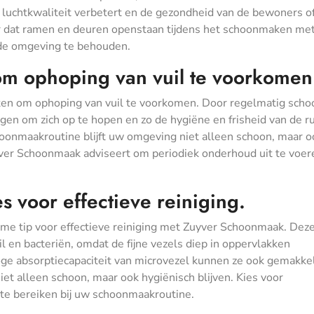
luchtkwaliteit verbetert en de gezondheid van de bewoners o
 dat ramen en deuren openstaan tijdens het schoonmaken me
de omgeving te behouden.
m ophoping van vuil te voorkomen
ken om ophoping van vuil te voorkomen. Door regelmatig scho
jgen om zich op te hopen en zo de hygiëne en frisheid van de r
hoonmaakroutine blijft uw omgeving niet alleen schoon, maar o
yver Schoonmaak adviseert om periodiek onderhoud uit te voe
 voor effectieve reiniging.
mme tip voor effectieve reiniging met Zuyver Schoonmaak. Dez
il en bacteriën, omdat de fijne vezels diep in oppervlakken
oge absorptiecapaciteit van microvezel kunnen ze ook gemakkel
t alleen schoon, maar ook hygiënisch blijven. Kies voor
te bereiken bij uw schoonmaakroutine.