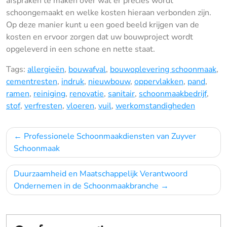
afspraken te maken over wat er precies wordt
schoongemaakt en welke kosten hieraan verbonden zijn.
Op deze manier kunt u een goed beeld krijgen van de
kosten en ervoor zorgen dat uw bouwproject wordt
opgeleverd in een schone en nette staat.
Tags:
allergieën
,
bouwafval
,
bouwoplevering schoonmaak
,
cementresten
,
indruk
,
nieuwbouw
,
oppervlakken
,
pand
,
ramen
,
reiniging
,
renovatie
,
sanitair
,
schoonmaakbedrijf
,
stof
,
verfresten
,
vloeren
,
vuil
,
werkomstandigheden
Bericht
Professionele Schoonmaakdiensten van Zuyver
navigatie
Schoonmaak
Duurzaamheid en Maatschappelijk Verantwoord
Ondernemen in de Schoonmaakbranche