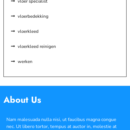
vloer specialist
vloerbedekking
vloerkleed
vloerkleed reinigen
werken
About Us
Nam malesuada nulla nisi, ut faucibus magna congue
nec. Ut libero tortor, tempus at auctor in, molestie at