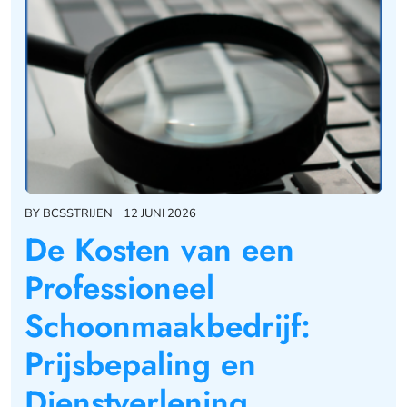
BY
BCSSTRIJEN
12 JUNI 2026
De Kosten van een
Professioneel
Schoonmaakbedrijf:
Prijsbepaling en
Dienstverlening