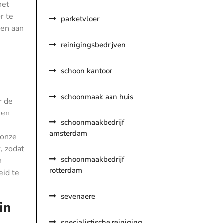
het
r te
parketvloer
gen aan
reinigingsbedrijven
schoon kantoor
schoonmaak aan huis
r de
 en
schoonmaakbedrijf
amsterdam
 onze
, zodat
schoonmaakbedrijf
n
rotterdam
eid te
sevenaere
in
specialistische reiniging