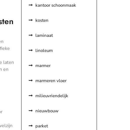
kantoor schoonmaak
sten
kosten
laminaat
en
fieke
linoleum
e laten
marmer
n en
marmeren vloer
milieuvriendelijk
nieuwbouw
or
elzijn
parket