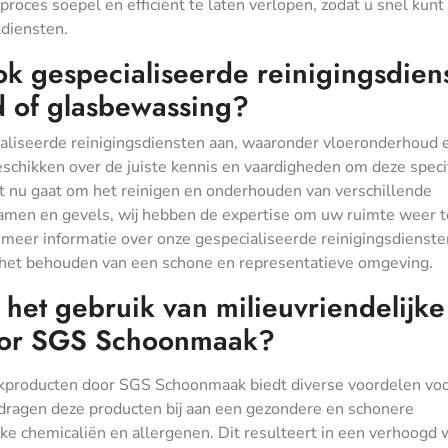
oces soepel en efficiënt te laten verlopen, zodat u snel kunt
diensten.
 gespecialiseerde reinigingsdien
d of glasbewassing?
ialiseerde reinigingsdiensten aan, waaronder vloeronderhoud 
chikken over de juiste kennis en vaardigheden om deze speci
het nu gaat om het reinigen en onderhouden van verschillende
amen en gevels, wij hebben de expertise om uw ruimte weer t
 meer informatie over onze gespecialiseerde reinigingsdienste
het behouden van een schone en representatieve omgeving.
 het gebruik van milieuvriendelijke
oor SGS Schoonmaak?
akproducten door SGS Schoonmaak biedt diverse voordelen vo
 dragen deze producten bij aan een gezondere en schonere
jke chemicaliën en allergenen. Dit resulteert in een verhoogd w