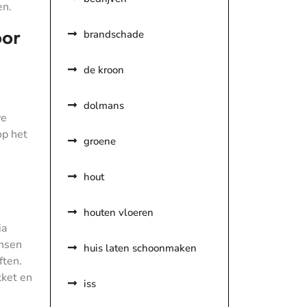
en.
oor
brandschade
de kroon
dolmans
we
op het
groene
hout
houten vloeren
ia
ensen
huis laten schoonmaken
ften.
kket en
iss