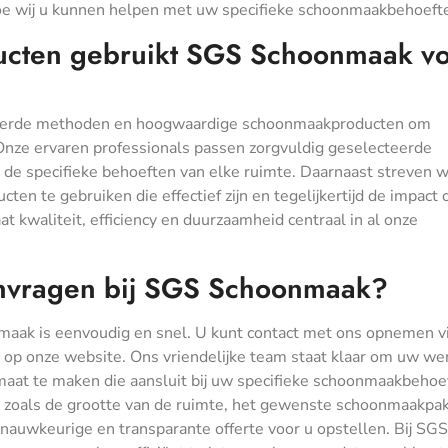
oe wij u kunnen helpen met uw specifieke schoonmaakbehoeft
cten gebruikt SGS Schoonmaak v
eerde methoden en hoogwaardige schoonmaakproducten om
 Onze ervaren professionals passen zorgvuldig geselecteerde
p de specifieke behoeften van elke ruimte. Daarnaast streven 
en te gebruiken die effectief zijn en tegelijkertijd de impact 
 kwaliteit, efficiency en duurzaamheid centraal in al onze
anvragen bij SGS Schoonmaak?
maak is eenvoudig en snel. U kunt contact met ons opnemen v
er op onze website. Ons vriendelijke team staat klaar om uw w
maat te maken die aansluit bij uw specifieke schoonmaakbehoe
e zoals de grootte van de ruimte, het gewenste schoonmaakpa
nauwkeurige en transparante offerte voor u opstellen. Bij SGS