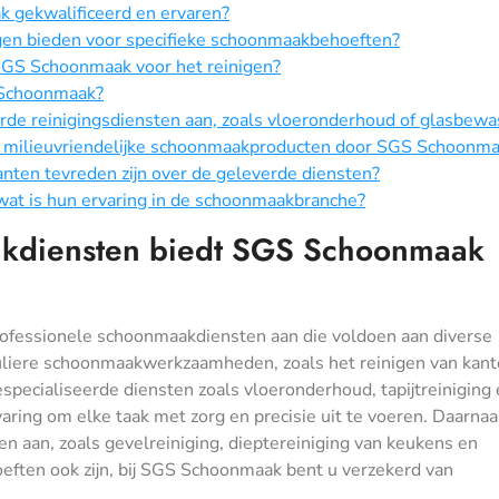
 gekwalificeerd en ervaren?
n bieden voor specifieke schoonmaakbehoeften?
GS Schoonmaak voor het reinigen?
S Schoonmaak?
de reinigingsdiensten aan, zoals vloeronderhoud of glasbewa
an milieuvriendelijke schoonmaakproducten door SGS Schoonm
nten tevreden zijn over de geleverde diensten?
at is hun ervaring in de schoonmaakbranche?
akdiensten biedt SGS Schoonmaak
ofessionele schoonmaakdiensten aan die voldoen aan diverse
uliere schoonmaakwerkzaamheden, zoals het reinigen van kant
specialiseerde diensten zoals vloeronderhoud, tapijtreiniging
aring om elke taak met zorg en precisie uit te voeren. Daarnaa
ten aan, zoals gevelreiniging, dieptereiniging van keukens en
ften ook zijn, bij SGS Schoonmaak bent u verzekerd van