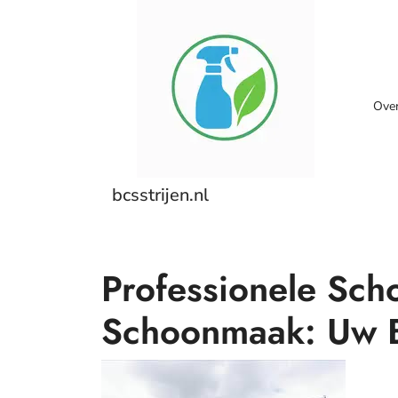
Skip
to
content
Ove
bcsstrijen.nl
Professionele Sc
Schoonmaak: Uw B