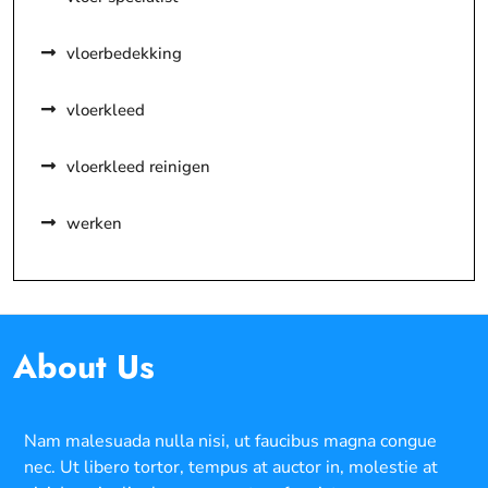
vloerbedekking
vloerkleed
vloerkleed reinigen
werken
About Us
Nam malesuada nulla nisi, ut faucibus magna congue
nec. Ut libero tortor, tempus at auctor in, molestie at