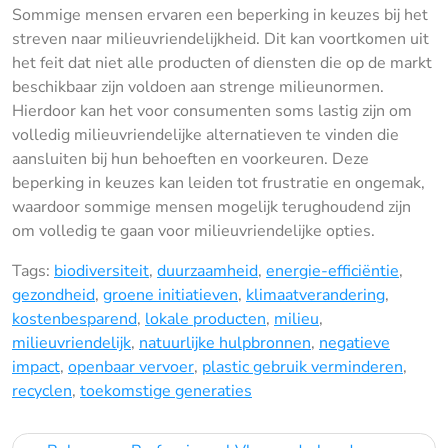
Sommige mensen ervaren een beperking in keuzes bij het
streven naar milieuvriendelijkheid. Dit kan voortkomen uit
het feit dat niet alle producten of diensten die op de markt
beschikbaar zijn voldoen aan strenge milieunormen.
Hierdoor kan het voor consumenten soms lastig zijn om
volledig milieuvriendelijke alternatieven te vinden die
aansluiten bij hun behoeften en voorkeuren. Deze
beperking in keuzes kan leiden tot frustratie en ongemak,
waardoor sommige mensen mogelijk terughoudend zijn
om volledig te gaan voor milieuvriendelijke opties.
Tags:
biodiversiteit
,
duurzaamheid
,
energie-efficiëntie
,
gezondheid
,
groene initiatieven
,
klimaatverandering
,
kostenbesparend
,
lokale producten
,
milieu
,
milieuvriendelijk
,
natuurlijke hulpbronnen
,
negatieve
impact
,
openbaar vervoer
,
plastic gebruik verminderen
,
recyclen
,
toekomstige generaties
Bericht