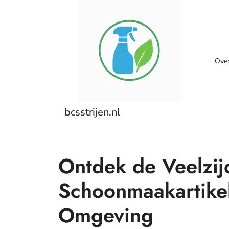
Skip
to
content
Ove
bcsstrijen.nl
Ontdek de Veelzij
Schoonmaakartikel
Omgeving