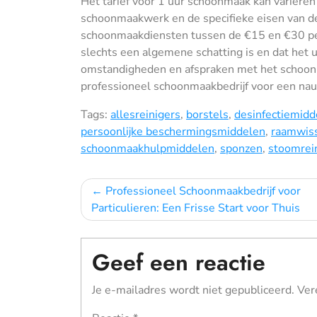
Het tarief voor 1 uur schoonmaak kan variëren a
schoonmaakwerk en de specifieke eisen van de
schoonmaakdiensten tussen de €15 en €30 per u
slechts een algemene schatting is en dat het ui
omstandigheden en afspraken met het schoonm
professioneel schoonmaakbedrijf voor een nau
Tags:
allesreinigers
,
borstels
,
desinfectiemidd
persoonlijke beschermingsmiddelen
,
raamwis
schoonmaakhulpmiddelen
,
sponzen
,
stoomrei
Bericht
Professioneel Schoonmaakbedrijf voor
Particulieren: Een Frisse Start voor Thuis
navigatie
Geef een reactie
Je e-mailadres wordt niet gepubliceerd.
Ver