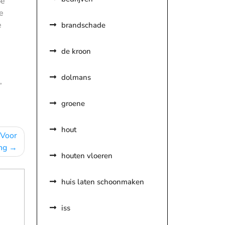
pe
e
e
brandschade
de kroon
dolmans
,
groene
hout
 Voor
ng
houten vloeren
huis laten schoonmaken
iss