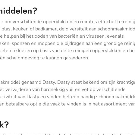
middelen?
r om verschillende oppervlakken en ruimtes effectief te reini
or glas, keuken of badkamer, de diversiteit aan schoonmaakmidd
ie helpen bij het doden van bacteriën en virussen, evenals
en, sponzen en moppen die bijdragen aan een grondige reini
elen te kiezen op basis van de te reinigen oppervlakken en he
iënische omgeving te kunnen garanderen.
aakmiddel genaamd Dasty. Dasty staat bekend om zijn krachtig
et verwijderen van hardnekkig vuil en vet op verschillende
ctiviteit van Dasty en vinden het een handig schoonmaakmidd
een betaalbare optie die vaak te vinden is in het assortiment va
ak?