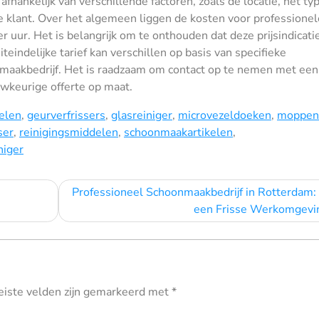
fhankelijk van verschillende factoren, zoals de locatie, het ty
 klant. Over het algemeen liggen de kosten voor professionel
ur. Het is belangrijk om te onthouden dat deze prijsindicati
teindelijke tarief kan verschillen op basis van specifieke
aakbedrijf. Het is raadzaam om contact op te nemen met een
wkeurige offerte op maat.
elen
,
geurverfrissers
,
glasreiniger
,
microvezeldoeken
,
moppen
ser
,
reinigingsmiddelen
,
schoonmaakartikelen
,
niger
Professioneel Schoonmaakbedrijf in Rotterdam:
een Frisse Werkomgevi
eiste velden zijn gemarkeerd met
*