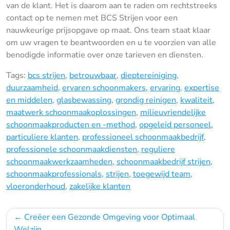
van de klant. Het is daarom aan te raden om rechtstreeks
contact op te nemen met BCS Strijen voor een
nauwkeurige prijsopgave op maat. Ons team staat klaar
om uw vragen te beantwoorden en u te voorzien van alle
benodigde informatie over onze tarieven en diensten.
Tags:
bcs strijen
,
betrouwbaar
,
dieptereiniging
,
duurzaamheid
,
ervaren schoonmakers
,
ervaring
,
expertise
en middelen
,
glasbewassing
,
grondig reinigen
,
kwaliteit
,
maatwerk schoonmaakoplossingen
,
milieuvriendelijke
schoonmaakproducten en -method
,
opgeleid personeel
,
particuliere klanten
,
professioneel schoonmaakbedrijf
,
professionele schoonmaakdiensten
,
reguliere
schoonmaakwerkzaamheden
,
schoonmaakbedrijf strijen
,
schoonmaakprofessionals
,
strijen
,
toegewijd team
,
vloeronderhoud
,
zakelijke klanten
Bericht
Creëer een Gezonde Omgeving voor Optimaal
Welzijn