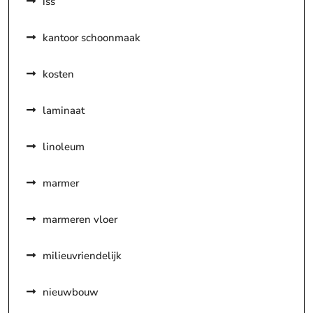
iss
kantoor schoonmaak
kosten
laminaat
linoleum
marmer
marmeren vloer
milieuvriendelijk
nieuwbouw