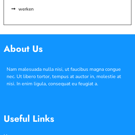
werken
About Us
Nam malesuada nulla nisi, ut faucibus magna congue
nec. Ut libero tortor, tempus at auctor in, molestie at
nisi. In enim ligula, consequat eu feugiat a.
Useful Links