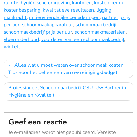
ruimte
,
hygiënische omgeving
,
kantoren
,
kosten per uur
,
kostenbesparing
,
kwalitatieve resultaten
,
ligging
,
mankracht
,
milieuvriendelijke benaderingen
,
partner
,
prijs
per uur
,
schoonmaakapparatuur
,
schoonmaakbedrijf
,
schoonmaakbedrijf prijs per uur
,
schoonmaakmaterialen
,
vloeronderhoud
,
voordelen van een schoonmaakbedrijf
,
winkels
Bericht
Alles wat u moet weten over schoonmaak kosten:
navigatie
Tips voor het beheersen van uw reinigingsbudget
Professioneel Schoonmaakbedrijf CSU: Uw Partner in
Hygiëne en Kwaliteit
Geef een reactie
Je e-mailadres wordt niet gepubliceerd.
Vereiste