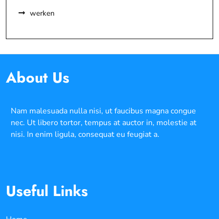
werken
About Us
Nam malesuada nulla nisi, ut faucibus magna congue
nec. Ut libero tortor, tempus at auctor in, molestie at
nisi. In enim ligula, consequat eu feugiat a.
Useful Links