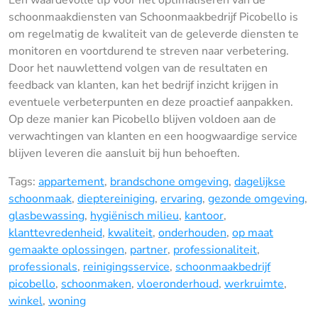
Een waardevolle tip voor het optimaliseren van de
schoonmaakdiensten van Schoonmaakbedrijf Picobello is
om regelmatig de kwaliteit van de geleverde diensten te
monitoren en voortdurend te streven naar verbetering.
Door het nauwlettend volgen van de resultaten en
feedback van klanten, kan het bedrijf inzicht krijgen in
eventuele verbeterpunten en deze proactief aanpakken.
Op deze manier kan Picobello blijven voldoen aan de
verwachtingen van klanten en een hoogwaardige service
blijven leveren die aansluit bij hun behoeften.
Tags:
appartement
,
brandschone omgeving
,
dagelijkse
schoonmaak
,
dieptereiniging
,
ervaring
,
gezonde omgeving
,
glasbewassing
,
hygiënisch milieu
,
kantoor
,
klanttevredenheid
,
kwaliteit
,
onderhouden
,
op maat
gemaakte oplossingen
,
partner
,
professionaliteit
,
professionals
,
reinigingsservice
,
schoonmaakbedrijf
picobello
,
schoonmaken
,
vloeronderhoud
,
werkruimte
,
winkel
,
woning