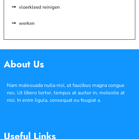
vloerkleed reinigen
werken
About Us
Nam malesuada nulla nisi, ut faucibus magna congue
nec. Ut libero tortor, tempus at auctor in, molestie at
nisi. In enim ligula, consequat eu feugiat a.
Useful Links