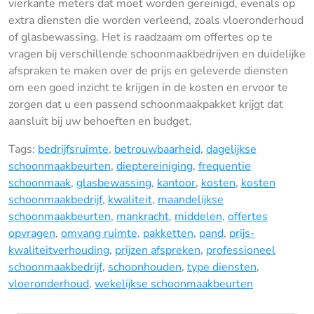
vierkante meters dat moet worden gereinigd, evenals op
extra diensten die worden verleend, zoals vloeronderhoud
of glasbewassing. Het is raadzaam om offertes op te
vragen bij verschillende schoonmaakbedrijven en duidelijke
afspraken te maken over de prijs en geleverde diensten
om een goed inzicht te krijgen in de kosten en ervoor te
zorgen dat u een passend schoonmaakpakket krijgt dat
aansluit bij uw behoeften en budget.
Tags:
bedrijfsruimte
,
betrouwbaarheid
,
dagelijkse
schoonmaakbeurten
,
dieptereiniging
,
frequentie
schoonmaak
,
glasbewassing
,
kantoor
,
kosten
,
kosten
schoonmaakbedrijf
,
kwaliteit
,
maandelijkse
schoonmaakbeurten
,
mankracht
,
middelen
,
offertes
opvragen
,
omvang ruimte
,
pakketten
,
pand
,
prijs-
kwaliteitverhouding
,
prijzen afspreken
,
professioneel
schoonmaakbedrijf
,
schoonhouden
,
type diensten
,
vloeronderhoud
,
wekelijkse schoonmaakbeurten