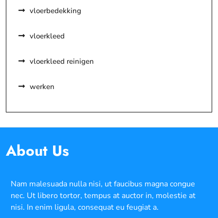
vloerbedekking
vloerkleed
vloerkleed reinigen
werken
About Us
Nam malesuada nulla nisi, ut faucibus magna congue
nec. Ut libero tortor, tempus at auctor in, molestie at
nisi. In enim ligula, consequat eu feugiat a.