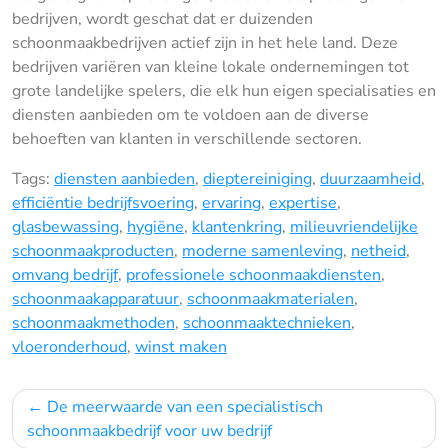
bedrijven, wordt geschat dat er duizenden
schoonmaakbedrijven actief zijn in het hele land. Deze
bedrijven variëren van kleine lokale ondernemingen tot
grote landelijke spelers, die elk hun eigen specialisaties en
diensten aanbieden om te voldoen aan de diverse
behoeften van klanten in verschillende sectoren.
Tags:
diensten aanbieden
,
dieptereiniging
,
duurzaamheid
,
efficiëntie bedrijfsvoering
,
ervaring
,
expertise
,
glasbewassing
,
hygiëne
,
klantenkring
,
milieuvriendelijke
schoonmaakproducten
,
moderne samenleving
,
netheid
,
omvang bedrijf
,
professionele schoonmaakdiensten
,
schoonmaakapparatuur
,
schoonmaakmaterialen
,
schoonmaakmethoden
,
schoonmaaktechnieken
,
vloeronderhoud
,
winst maken
Bericht
De meerwaarde van een specialistisch
navigatie
schoonmaakbedrijf voor uw bedrijf