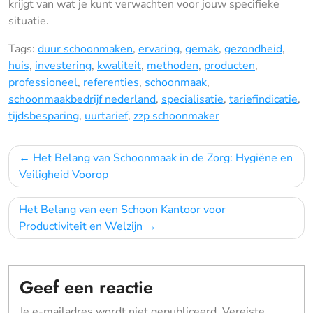
krijgt van wat je kunt verwachten voor jouw specifieke
situatie.
Tags:
duur schoonmaken
,
ervaring
,
gemak
,
gezondheid
,
huis
,
investering
,
kwaliteit
,
methoden
,
producten
,
professioneel
,
referenties
,
schoonmaak
,
schoonmaakbedrijf nederland
,
specialisatie
,
tariefindicatie
,
tijdsbesparing
,
uurtarief
,
zzp schoonmaker
Bericht
Het Belang van Schoonmaak in de Zorg: Hygiëne en
navigatie
Veiligheid Voorop
Het Belang van een Schoon Kantoor voor
Productiviteit en Welzijn
Geef een reactie
Je e-mailadres wordt niet gepubliceerd.
Vereiste