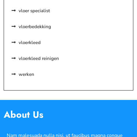
vloer specialist
vloerbedekking
vloerkleed
vloerkleed reinigen
werken
About Us
Nam malesuada nulla nisi, ut faucibus magna congue