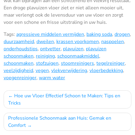
wat kan bijdragen aan een schitterend en vlekvrij resultaat.
Een droge plavuizen vloer ziet er niet alleen mooier uit,
maar verlengt ook de levensduur van uw vloer en zorgt
voor een schone en frisse uitstraling in uw huis.
Tags:
agressieve middelen vermijden
,
baking soda
,
drogen
,
duurzaamheid
,
dweilen
,
krassen voorkomen
,
naspoelen
,
onderhoudstips
,
ontvetter
,
plavuizen
,
plavuizen
schoonmaken
,
reiniging
,
schoonmaakmiddel
,
schoonmaken
,
stofzuigen
,
stoomreinigers
,
tegelreiniger
,
veelzijdigheid
,
vegen
,
vlekverwijdering
,
vloerbedekking
,
voegenreiniger
,
warm water
Bericht
Hoe uw Vloer Effectief Schoon te Maken: Tips en
navigatie
Tricks
Professionele Schoonmaak aan Huis: Gemak en
Comfort