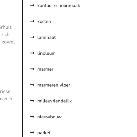
kantoor schoonmaak
kosten
erhuis
 zich
laminaat
n zowel
linoleum
marmer
e
marmeren vloer
risse
n zich
milieuvriendelijk
nieuwbouw
parket