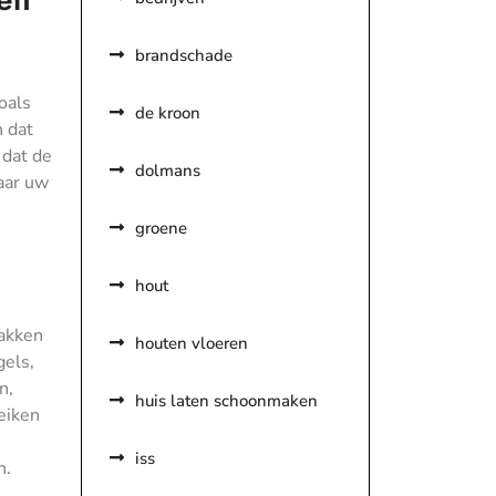
brandschade
oals
de kroon
n dat
 dat de
dolmans
aar uw
groene
hout
lakken
houten vloeren
gels,
n,
huis laten schoonmaken
eiken
iss
n.