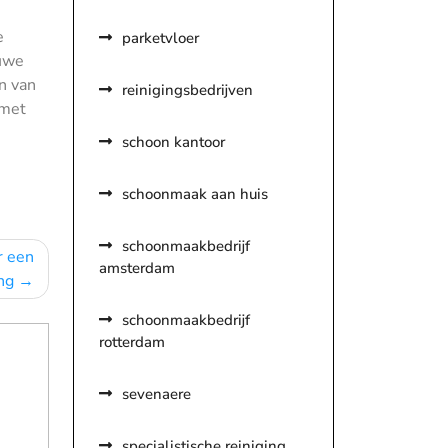
e
parketvloer
euwe
n van
reinigingsbedrijven
 met
schoon kantoor
schoonmaak aan huis
schoonmaakbedrijf
r een
amsterdam
ng
schoonmaakbedrijf
rotterdam
sevenaere
specialistische reiniging