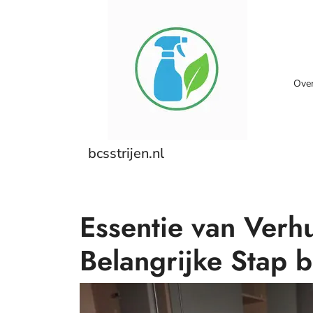
Skip
to
content
Ove
bcsstrijen.nl
Essentie van Verh
Belangrijke Stap b