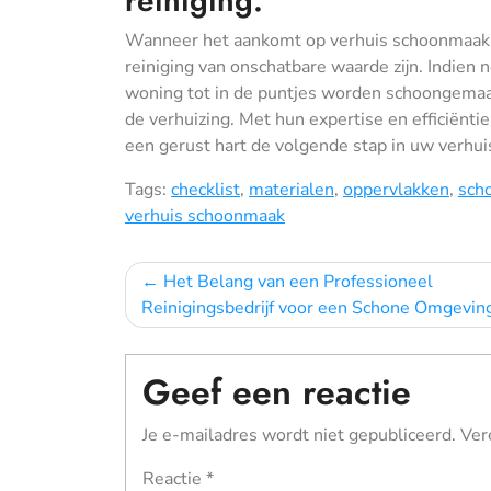
reiniging.
Wanneer het aankomt op verhuis schoonmaak, 
reiniging van onschatbare waarde zijn. Indien
woning tot in de puntjes worden schoongemaak
de verhuizing. Met hun expertise en efficiëntie
een gerust hart de volgende stap in uw verhui
Tags:
checklist
,
materialen
,
oppervlakken
,
sch
verhuis schoonmaak
Bericht
Het Belang van een Professioneel
Reinigingsbedrijf voor een Schone Omgevin
navigatie
Geef een reactie
Je e-mailadres wordt niet gepubliceerd.
Ver
Reactie
*