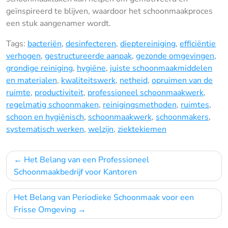
geïnspireerd te blijven, waardoor het schoonmaakproces
een stuk aangenamer wordt.
Tags:
bacteriën
,
desinfecteren
,
dieptereiniging
,
efficiëntie
verhogen
,
gestructureerde aanpak
,
gezonde omgevingen
,
grondige reiniging
,
hygiëne
,
juiste schoonmaakmiddelen
en materialen
,
kwaliteitswerk
,
netheid
,
opruimen van de
ruimte
,
productiviteit
,
professioneel schoonmaakwerk
,
regelmatig schoonmaken
,
reinigingsmethoden
,
ruimtes
,
schoon en hygiënisch
,
schoonmaakwerk
,
schoonmakers
,
systematisch werken
,
welzijn
,
ziektekiemen
Bericht
Het Belang van een Professioneel
navigatie
Schoonmaakbedrijf voor Kantoren
Het Belang van Periodieke Schoonmaak voor een
Frisse Omgeving