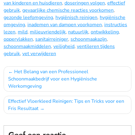
van kinderen en huisdieren
,
doseringen volgen
,
effectief
gebruik
,
gevaarlijke chemische reacties voorkomen
,
gezonde leefomgeving
,
hygiënisch reinigen
,
hygiënische
omgeving
,
inademen van dampen voorkomen
,
instructies
lezen
,
mild
,
milieuvriendelijk
,
natuurlijk
,
ontwikkeling
,
oppervlakken
,
sanitairreiniger
,
schoonmaakazijn
,
schoonmaakmiddelen
,
veiligheid
,
ventileren tijdens
gebruik
,
vet verwijderen
Bericht
Het Belang van een Professioneel
navigatie
Schoonmaakbedrijf voor een Hygiënische
Werkomgeving
Effectief Vloerkleed Reinigen: Tips en Tricks voor een
Fris Resultaat
Geef een reactie