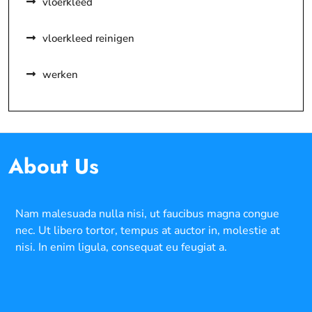
vloerkleed
vloerkleed reinigen
werken
About Us
Nam malesuada nulla nisi, ut faucibus magna congue
nec. Ut libero tortor, tempus at auctor in, molestie at
nisi. In enim ligula, consequat eu feugiat a.