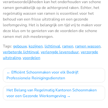
verantwoordelijkheden kan het onderhouden van schone
ramen gemakkelijk op de achtergrond raken. Echter, het
regelmatig wassen van ramen is essentieel voor het
behoud van een frisse uitstraling en een gezonde
leefomgeving. Het is belangrijk om tijd vrij te maken voor
deze klus om te genieten van de voordelen die schone
ramen met zich meebrengen.
Tags:
gebouw
,
kozijnen
,
lichtinval
,
ramen
,
ramen wassen
,
verbeterde lichtinval
,
verlengde levensduur
,
verzorgde
uitstraling
,
voordelen
Bericht
Efficiënt Schoonmaken voor elk Bedrijf:
navigatie
Professionele Reinigingsdiensten
Het Belang van Regelmatig Kantoren Schoonmaken
voor een Gezonde Werkomgeving