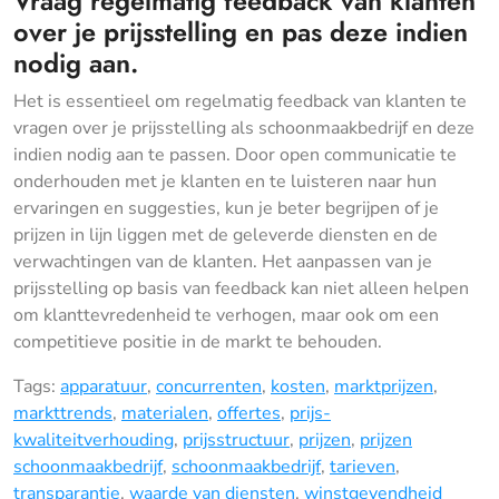
Vraag regelmatig feedback van klanten
over je prijsstelling en pas deze indien
nodig aan.
Het is essentieel om regelmatig feedback van klanten te
vragen over je prijsstelling als schoonmaakbedrijf en deze
indien nodig aan te passen. Door open communicatie te
onderhouden met je klanten en te luisteren naar hun
ervaringen en suggesties, kun je beter begrijpen of je
prijzen in lijn liggen met de geleverde diensten en de
verwachtingen van de klanten. Het aanpassen van je
prijsstelling op basis van feedback kan niet alleen helpen
om klanttevredenheid te verhogen, maar ook om een
competitieve positie in de markt te behouden.
Tags:
apparatuur
,
concurrenten
,
kosten
,
marktprijzen
,
markttrends
,
materialen
,
offertes
,
prijs-
kwaliteitverhouding
,
prijsstructuur
,
prijzen
,
prijzen
schoonmaakbedrijf
,
schoonmaakbedrijf
,
tarieven
,
transparantie
,
waarde van diensten
,
winstgevendheid