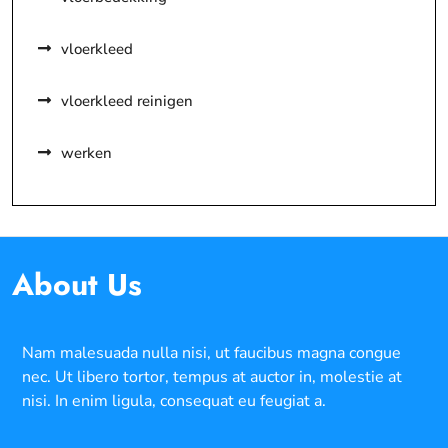
vloerkleed
vloerkleed reinigen
werken
About Us
Nam malesuada nulla nisi, ut faucibus magna congue
nec. Ut libero tortor, tempus at auctor in, molestie at
nisi. In enim ligula, consequat eu feugiat a.