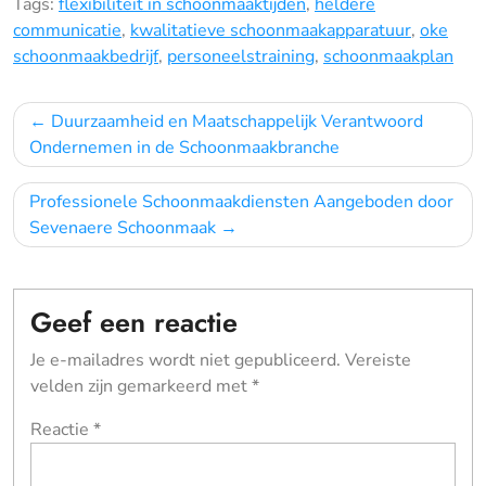
Tags:
flexibiliteit in schoonmaaktijden
,
heldere
communicatie
,
kwalitatieve schoonmaakapparatuur
,
oke
schoonmaakbedrijf
,
personeelstraining
,
schoonmaakplan
Bericht
Duurzaamheid en Maatschappelijk Verantwoord
navigatie
Ondernemen in de Schoonmaakbranche
Professionele Schoonmaakdiensten Aangeboden door
Sevenaere Schoonmaak
Geef een reactie
Je e-mailadres wordt niet gepubliceerd.
Vereiste
velden zijn gemarkeerd met
*
Reactie
*