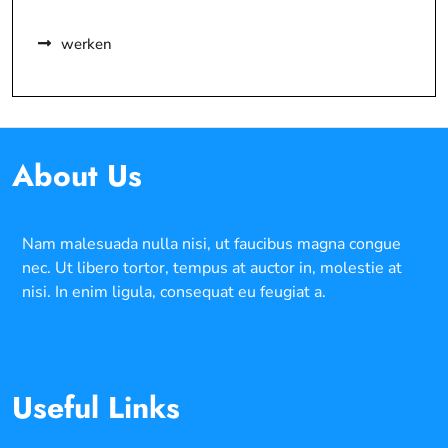
werken
About Us
Nam malesuada nulla nisi, ut faucibus magna congue
nec. Ut libero tortor, tempus at auctor in, molestie at
nisi. In enim ligula, consequat eu feugiat a.
Useful Links