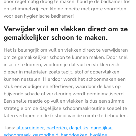
door regelmatig droog te maken, houd je de badkamer fris
en schimmelvrij. Een kleine moeite met grote voordelen
voor een hygiënische badkamer!
Verwijder vuil en vlekken direct om ze
gemakkelijker schoon te maken.
Het is belangrijk om vuil en vlekken direct te verwijderen
om ze gemakkelijker schoon te kunnen maken. Door snel
in actie te komen, voorkom je dat vuil en vlekken zich
dieper in materialen zoals tapijt, stof of oppervlakken
kunnen nestelen. Hierdoor wordt het schoonmaken een
stuk eenvoudiger en effectiever, waardoor de kans op
blijvende schade of verkleuring wordt geminimaliseerd.
Een snelle reactie op vuil en vlekken is dus een slimme
strategie om de dagelijkse schoonmaakroutine soepel te
laten verlopen en de frisheid van de ruimte te behouden.
Tags:
allesreiniger
,
bacteriën
,
dagelijks
,
dagelijkse
schoonmaak
,
gezondheid
,
handdoeken
,
hygiëne
,