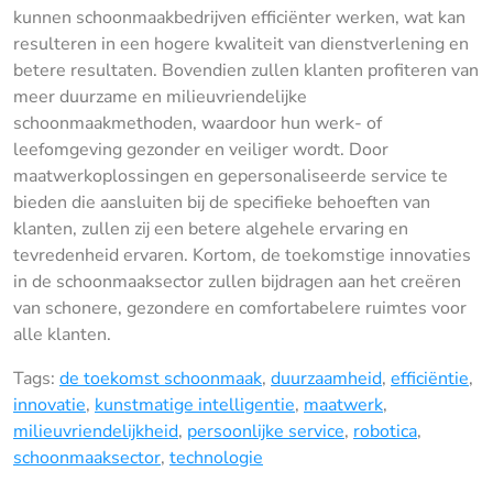
kunnen schoonmaakbedrijven efficiënter werken, wat kan
resulteren in een hogere kwaliteit van dienstverlening en
betere resultaten. Bovendien zullen klanten profiteren van
meer duurzame en milieuvriendelijke
schoonmaakmethoden, waardoor hun werk- of
leefomgeving gezonder en veiliger wordt. Door
maatwerkoplossingen en gepersonaliseerde service te
bieden die aansluiten bij de specifieke behoeften van
klanten, zullen zij een betere algehele ervaring en
tevredenheid ervaren. Kortom, de toekomstige innovaties
in de schoonmaaksector zullen bijdragen aan het creëren
van schonere, gezondere en comfortabelere ruimtes voor
alle klanten.
Tags:
de toekomst schoonmaak
,
duurzaamheid
,
efficiëntie
,
innovatie
,
kunstmatige intelligentie
,
maatwerk
,
milieuvriendelijkheid
,
persoonlijke service
,
robotica
,
schoonmaaksector
,
technologie