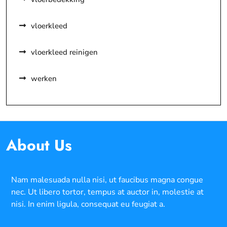
vloerkleed
vloerkleed reinigen
werken
About Us
Nam malesuada nulla nisi, ut faucibus magna congue
nec. Ut libero tortor, tempus at auctor in, molestie at
nisi. In enim ligula, consequat eu feugiat a.