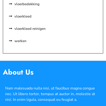
vloerbedekking
vloerkleed
vloerkleed reinigen
werken
About Us
Nam malesuada nulla nisi, ut faucibus magna congue
nec. Ut libero tortor, tempus at auctor in, molestie at
nisi. In enim ligula, consequat eu feugiat a.