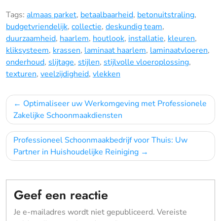
Tags:
almaas parket
,
betaalbaarheid
,
betonuitstraling
,
budgetvriendelijk
,
collectie
,
deskundig team
,
duurzaamheid
,
haarlem
,
houtlook
,
installatie
,
kleuren
,
kliksysteem
,
krassen
,
laminaat haarlem
,
laminaatvloeren
,
onderhoud
,
slijtage
,
stijlen
,
stijlvolle vloeroplossing
,
texturen
,
veelzijdigheid
,
vlekken
Bericht
Optimaliseer uw Werkomgeving met Professionele
navigatie
Zakelijke Schoonmaakdiensten
Professioneel Schoonmaakbedrijf voor Thuis: Uw
Partner in Huishoudelijke Reiniging
Geef een reactie
Je e-mailadres wordt niet gepubliceerd.
Vereiste