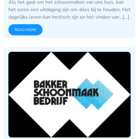
Als het gaat om het schoonmaken van ons huis, kan
het soms een uitdaging zijn om alles bij te houden. Het
dagelijks leven kan hectisch zijn en het vinden van…[...]
READ MORE